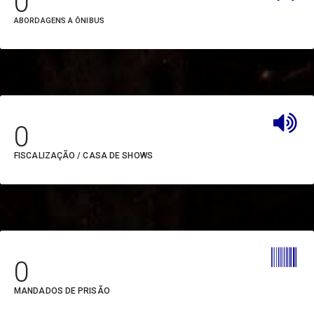
0
do Pará (JUCEPA)
ABORDAGENS A ÔNIBUS
Laboratório Central do
Estado do Pará (LACEN)
Núcleo de Articulação e
Cidadania (NAC)
0
Núcleo de Gerenciamento
FISCALIZAÇÃO / CASA DE SHOWS
de Transporte
Metropolitano (NGTM)
Organização Social Pará
2000 (PARÁ 2000)
0
Pará Rural (PARARURAL)
MANDADOS DE PRISÃO
Polícia Civil (PC)