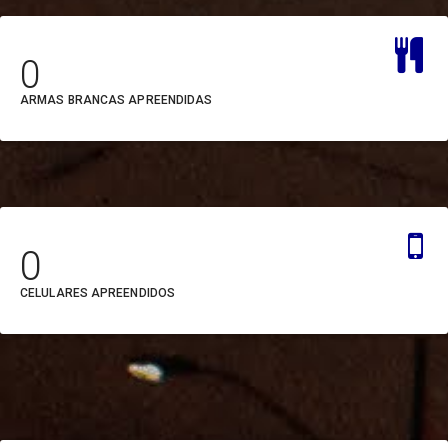
CredCidadão (CREDCIDADÃO)
Fund. Carlos Gomes
Defensoria Pública do
0
Fund. de Atendimento
Estado do
ARMAS BRANCAS APREENDIDAS
Socioeducativo
Pará (DEFENSORIA)
Fund. Curro Velho
Departamento de Trânsito
FCPTN - Centur
do Pará (DETRAN)
Fundação Santa Casa
Empresa de Assistência
0
Hemopa
Técnica e Extensão Rural
CELULARES APREENDIDOS
Hospital de Clínicas
do Pará (EMATER)
Ideflor
Empresa de Tecnologia da
Inst. de Artes do Pará
Informação e
Comunicação do Estado
Portal Cultura