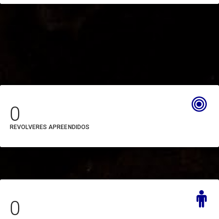
Polícia Militar (PM)
Procuradoria Geral do
Estado do Pará (PGE)
Programa Municípios
Verdes (MUNICÌPIOS
VERDES)
0
São José Liberto (SAO
REVOLVERES APREENDIDOS
JOSÉ LIBERTO)
Secretaria de Estado da
Fazenda (SEFA)
Secretaria de Estado de
0
Administração (SEAD)