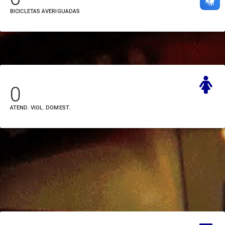
BICICLETAS AVERIGUADAS
Transamazônica
(Altamira) (HRT)
Hospital Regional do Baixo
Amazonas -Dr. Waldemar
0
Penna (Santarém) (HRBA)
ATEND. VIOL. DOMEST.
Hospital Regional do Leste
(Paragominas) (HRPLP)
Hospital Regional do
Marajó (Breves) (HRPM)
Hospital Regional do
Sudeste do Pará
(Marabá) (HRSP)