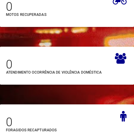
0
FUNTELPA (FUNTELPA)
Infocentros
MOTOS RECUPERADAS
Fundação Pro
Navega Pará
Paz (PROPAZ)
Pac no Pará
Fundação Santa Casa de
Pnage
Misericórdia do
Procuradoria Geral
0
Pará (SANTA CASA)
Transparência Pará
ATENDIMENTO OCORRÊNCIA DE VIOLÊNCIA DOMÉSTICA
Gabinete do
Governador (GABGOV)
Hospital de Clínicas
Gaspar Vianna (HC)
0
Hospital Geral de
FORAGIDOS RECAPTURADOS
Tailândia (HGT-Tailândia)