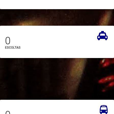
Instituto de Ensino de
Segurança Pública do
Pará (IESP)
Instituto de Gestão
0
Previdenciária do Estado
do Pará (IGEPREV)
ESCOLTAS
Instituto de Metrologia do
Estado do
Pará (IMETROPARÁ)
Instituto de Terras do
Pará (ITERPA)
Junta Comercial do Estado