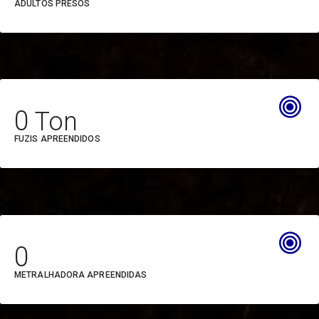
ADULTOS PRESOS
Secretaria de Estado de
Assistência Social,
Trabalho, Emprego e
Renda (SEASTER)
0
Secretaria de Estado de
FUZIS APREENDIDOS
Ciência, Tecnologia e
Educação Técnica e
Tecnológica (SECTET)
Secretaria de Estado de
0
Comunicação (SECOM)
METRALHADORA APREENDIDAS
Secretaria de Estado de
Cultura (SECULT)