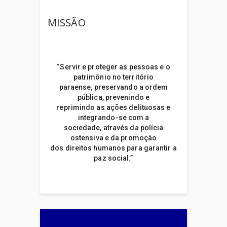
Educação (SEDUC)
MISSÃO
Secretaria de Estado de
Esporte e Lazer (SEEL)
“Servir e proteger as pessoas e o
Secretaria de Estado de
patrimônio no território
Justiça e Direitos
paraense, preservando a ordem
pública, prevenindo e
Humanos (SEJUDH)
reprimindo as ações delituosas e
integrando-se com a
Secretaria de Estado de
sociedade, através da polícia
ostensiva e da promoção
Meio Ambiente e
dos direitos humanos para garantir a
paz social.”
Sustentabilidade (SEMAS)
Secretaria de Estado de
Planejamento (SEPLAN)
Secretaria de Estado de