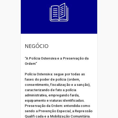
Saúde Publica (SESPA)
Secretaria de Estado de
Segurança Pública e
Defesa Social (SEGUP)
NEGÓCIO
Secretaria de Estado de
Transportes (SETRAN)
“A Polícia Ostensiva e a Preservação da
Ordem”
Secretaria de Estado de
Polícia Ostensiva: segue por todas as
Turismo do Pará (SETUR)
fases do poder de polícia (ordem,
consentimento, fiscalização e a sanção),
Secretaria Extraordinária
caracterizando de fato a polícia
de Estado de Integração de
administrativa, empregando farda,
equipamento e viaturas identificadas.
Políticas Sociais (SEEIPS)
Preservação da Ordem: entendida como
sendo a Prevenção Especial, a Repressão
Superintendência do
Qualifi cada e a Mobilização Comunitária.