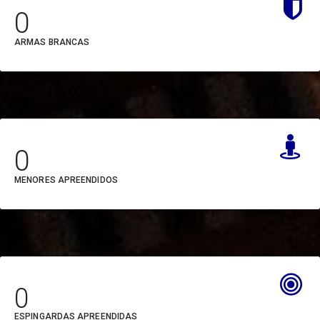
0
Hospital Regional Público
ARMAS BRANCAS
do Oeste do Pará (HRO)
Imprensa Oficial do
Estado (IOE)
Instituto de Assistência aos
0
Servidores do Estado do
MENORES APREENDIDOS
Pará (IASEP)
Instituto de
Desenvolvimento Florestal
e da Biodiversidade do
0
Estado Pará (IDEFLOR-BIO)
ESPINGARDAS APREENDIDAS