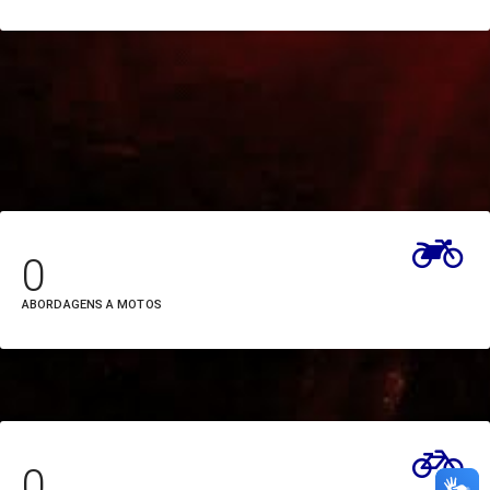
Hospital Jean
Bitar (Hospital Jean Bitar)
Hospital Metropolitano de
Urgência e
Emergência (HMUE)
Hospital Ophir
0
Loyola (HOL)
ABORDAGENS A MOTOS
Hospital Público Estadual
Galileu (HPEG)
Hospital Regional Abelardo
Santos (HRAS)
0
Hospital Regional da