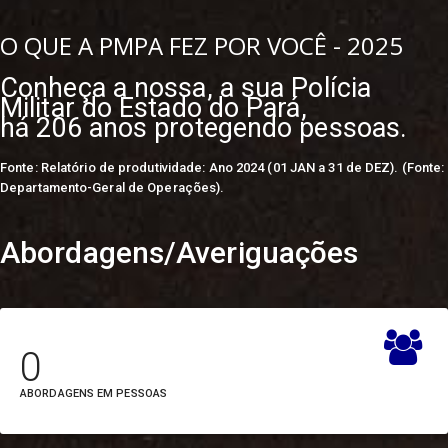
O QUE A PMPA FEZ POR VOCÊ - 2025
Conheça a nossa, a sua Polícia
Militar do Estado do Pará,
há 206 anos protegendo pessoas.
Portal do Governo do Pará
Agência de Regulação e
Controle de Serviços
Fonte:
Relatório de produtividade: Ano 2024 (01 JAN a 31 de DEZ). (Fonte:
Auditoria Geral
Departamento-Geral de Operações).
Públicos do Estado do
Casa Civil
Pará (ARCON)
Abordagens/Averiguações
Sagri
Auditoria Geral do
Sead
Estado (AGE)
Secult
Banco do Estado do
0
Pará (BANPARÁ)
Secti
ABORDAGENS EM PESSOAS
Casa Civil (CASA CIVIL)
Setur