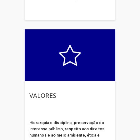
Sistema Penitenciário do
Estado do Pará (SUSIPE)
Theatro da Paz (THEATRO
DA PAZ)
Universidade do Estado do
Pará (UEPA)
Vice Governadoria (VICE-
GOVERNADORIA)
VALORES
Hierarquia e disciplina, preservação do
interesse público, respeito aos direitos
humanos e ao meio ambiente, ética e