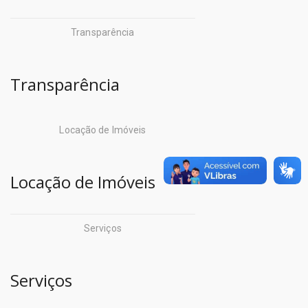
Sepof
Companhia de
Transparência
Sespa
Desenvolvimento
Setran
Econômico do
Transparência
Pará (CODEC)
Centro de Perícias
Companhia de Habitação do
Locação de Imóveis
Detran
Estado do Pará (COHAB)
Escola de Governo
Companhia de Portos e
Locação de Imóveis
Hidrovias do Estado do
Igeprev
Pará (CPH)
Iasep
Serviços
Companhia de Saneamento
Imprensa Oficial
Serviços
do pará (COSANPA)
Iterpa
Corpo de Bombeiros