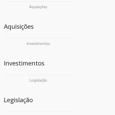
Jucepa
Aquisições
Militar (CBM)
- Fundações:
CredCidadão (CREDCIDADÃO)
Fund. de Amparo Ã
Aquisições
Defensoria Pública do
Pesquisa
Estado do
Fund. Carlos Gomes
Investimentos
Pará (DEFENSORIA)
Fund. de Atendimento
Departamento de Trânsito
Socioeducativo
Investimentos
do Pará (DETRAN)
Fund. Curro Velho
Empresa de Assistência
Legislação
FCPTN - Centur
Técnica e Extensão Rural do
Fundação Santa Casa
Pará (EMATER)
Legislação
Hemopa
Empresa de Tecnologia da
Hospital de Clínicas
Informação e Comunicação