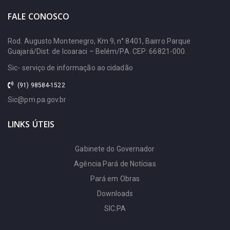
Radiodifusão
Conselho Estadual de
FALE CONOSCO
FUNTELPA (FUNTELPA)
Educação
Rod. Augusto Montenegro, Km 9, n° 8401, Bairro Parque
Fundação Pro
Cosit
Guajará/Dist. de Icoaraci – Belém/PA. CEP: 66821-000.
Paz (PROPAZ)
Defensoria Pública
Sic- serviço de informação ao cidadão
Fundação Santa Casa de
(91) 98584-1522
Infocentros
Sic@pm.pa.gov.br
Misericórdia do
Navega Pará
Pará (SANTA CASA)
LINKS ÚTEIS
Pac no Pará
Gabinete do
Pnage
Gabinete do Governador
Governador (GABGOV)
Agência Pará de Notícias
Procuradoria Geral
Pará em Obras
Hospital de Clínicas Gaspar
Transparência Pará
Downloads
Vianna (HC)
SIC.PA
Hospital Geral de