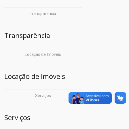
Centro Integrado de
Seop
Operações (CIOP)
Transparência
Sepof
Companhia de
Sespa
Transparência
Desenvolvimento
Setran
Econômico do
Pará (CODEC)
Locação de Imóveis
Centro de Perícias
Companhia de Habitação do
Locação de Imóveis
Detran
Estado do Pará (COHAB)
Escola de Governo
Companhia de Portos e
Serviços
Hidrovias do Estado do
Igeprev
Pará (CPH)
Iasep
Serviços
Companhia de Saneamento
Imprensa Oficial