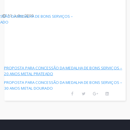
Pará (FAPESPA)
Adepara
Fundação Carlos
11 Julho 2019
SSÃO DA MEDALHA DE BONS SERVIÇOS –
Hospital Ophir Loyola
EADO
Gomes (FCG)
Prodepa
Fundação Centro de
- Segurança Pública:
Hemoterapia e Hematologia
Corpo de Bombeiros
do Pará (HEMOPA)
Polícia Civil
PROPOSTA PARA CONCESSÃO DA MEDALHA DE BONS SERVIÇOS –
Fundação Cultural do
20 ANOS METAL PRATEADO
Polícia Militar
Pará (FCP)
PROPOSTA PARA CONCESSÃO DA MEDALHA DE BONS SERVIÇOS –
30 ANOS METAL DOURADO
Susipe
Fundação de Atendimento
Outros Sites do Governo do
Socioeducativo do
Pará (FASEPA)
Pará
Fundação Paraense de
Compras Pará