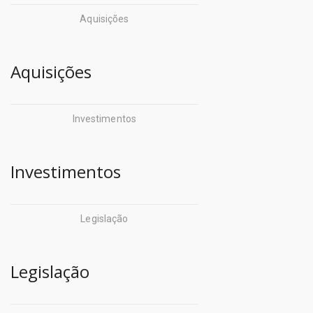
do pará (COSANPA)
Iterpa
Aquisições
Corpo de Bombeiros
Jucepa
Militar (CBM)
- Fundações:
Aquisições
CredCidadão (CREDCIDADÃO)
Fund. de Amparo Ã
Defensoria Pública do
Pesquisa
Investimentos
Estado do
Fund. Carlos Gomes
Pará (DEFENSORIA)
Investimentos
Fund. de Atendimento
Departamento de Trânsito
Socioeducativo
do Pará (DETRAN)
Legislação
Fund. Curro Velho
Empresa de Assistência
FCPTN - Centur
Legislação
Técnica e Extensão Rural do
Fundação Santa Casa
Pará (EMATER)
Hemopa