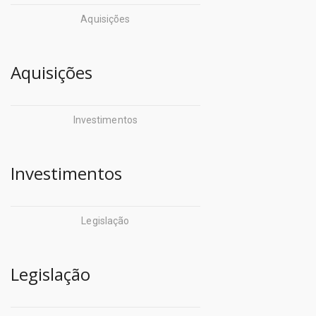
do pará (COSANPA)
Aquisições
Iterpa
Corpo de Bombeiros
Jucepa
Aquisições
Militar (CBM)
- Fundações:
CredCidadão (CREDCIDADÃO)
Fund. de Amparo Ã
Investimentos
Defensoria Pública do
Pesquisa
Estado do
Fund. Carlos Gomes
Investimentos
Pará (DEFENSORIA)
Fund. de Atendimento
Departamento de Trânsito
Socioeducativo
Legislação
do Pará (DETRAN)
Fund. Curro Velho
Empresa de Assistência
Legislação
FCPTN - Centur
Técnica e Extensão Rural do
Fundação Santa Casa
Pará (EMATER)