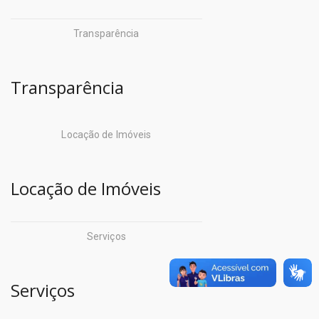
Centro Integrado de
Seop
Transparência
Operações (CIOP)
Sepof
Companhia de
Transparência
Sespa
Desenvolvimento
Setran
Econômico do
Locação de Imóveis
Pará (CODEC)
Centro de Perícias
Companhia de Habitação do
Locação de Imóveis
Detran
Estado do Pará (COHAB)
Escola de Governo
Companhia de Portos e
Serviços
Hidrovias do Estado do
Igeprev
Pará (CPH)
Serviços
Iasep
Companhia de Saneamento
Imprensa Oficial