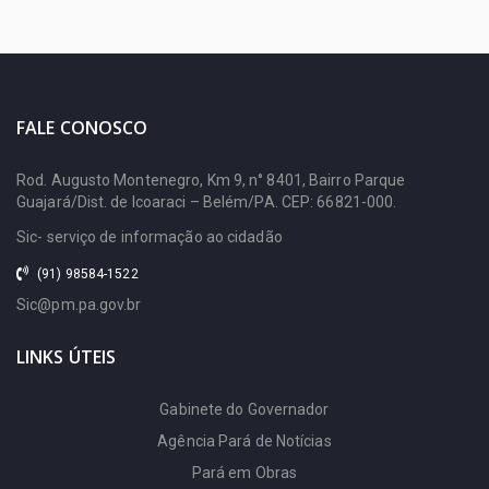
Radiodifusão
Conselho Estadual de
FUNTELPA (FUNTELPA)
Educação
Fundação Pro
Cosit
FALE CONOSCO
Paz (PROPAZ)
Defensoria Pública
Rod. Augusto Montenegro, Km 9, n° 8401, Bairro Parque
Fundação Santa Casa de
Guajará/Dist. de Icoaraci – Belém/PA. CEP: 66821-000.
Infocentros
Sic- serviço de informação ao cidadão
Misericórdia do
Navega Pará
(91) 98584-1522
Pará (SANTA CASA)
Pac no Pará
Sic@pm.pa.gov.br
Gabinete do
Pnage
LINKS ÚTEIS
Governador (GABGOV)
Procuradoria Geral
Hospital de Clínicas Gaspar
Gabinete do Governador
Transparência Pará
Agência Pará de Notícias
Vianna (HC)
Pará em Obras
Hospital Geral de