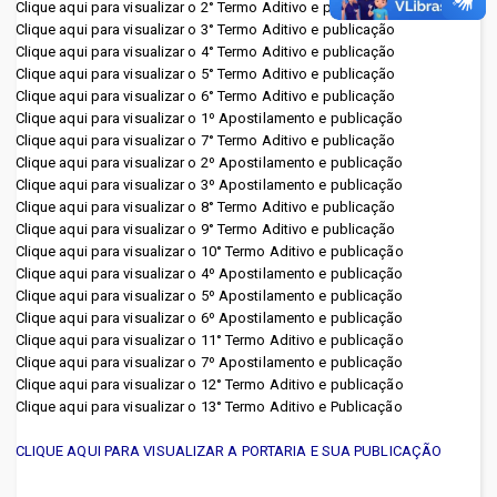
Clique aqui para visualizar o 2° Termo Aditivo e publicação
- Socied. de Economia Mista:
Pública do Estado do
Clique aqui para visualizar o 3° Termo Aditivo e publicação
Clique aqui para visualizar o 4° Termo Aditivo e publicação
Pará (EGPA)
Banpará
Clique aqui para visualizar o 5° Termo Aditivo e publicação
Clique aqui para visualizar o 6° Termo Aditivo e publicação
Fábrica Esperança (FABRICA
Ceasa
Clique aqui para visualizar o 1º Apostilamento e publicação
Clique aqui para visualizar o 7° Termo Aditivo e publicação
ESPERANCA)
Cohab
Clique aqui para visualizar o 2º Apostilamento
e publicação
Clique aqui para visualizar o 3º Apostilamento e publicação
Fundação Amazônia de
Cosanpa
Clique aqui para visualizar o 8° Termo Aditivo e publicação
Clique aqui para visualizar o 9° Termo Aditivo e publicação
Amparo a Estudos e
Paratur
Clique aqui para visualizar o 10° Termo Aditivo e publicação
Clique aqui para visualizar o 4º Apostilamento e publicação
Pesquisas do
- Empresas Públicas:
Clique aqui para visualizar o 5º Apostilamento e publicação
Pará (FAPESPA)
Clique aqui para visualizar o 6º Apostilamento e publicação
Adepara
Clique aqui para visualizar o 11° Termo Aditivo e publicação
Fundação Carlos
Clique aqui para visualizar o 7º Apostilamento e publicação
Hospital Ophir Loyola
Clique aqui para visualizar o 12° Termo Aditivo e publicação
Gomes (FCG)
Clique aqui para visualizar o 13° Termo Aditivo e Publicação
Prodepa
Fundação Centro de
CLIQUE AQUI PARA VISUALIZAR A PORTARIA E SUA PUBLICAÇÃO
- Segurança Pública:
Hemoterapia e Hematologia