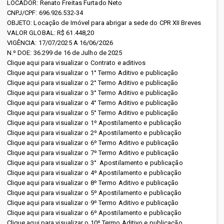
LOCADOR: Renato Freitas Furtado Neto
CNPJ/CPF: 696.926.532-34
Emergência (HMUE)
OBJETO: Locação de Imóvel para abrigar a sede do CPR XII Breves
VALOR GLOBAL: R$ 61.448,20
Hospital Ophir Loyola (HOL)
VIGÊNCIA: 17/07/2025 A 16/06/2026
N.º DOE: 36.299 de 16 de Julho de 2025
Hospital Público Estadual
Clique aqui para visualizar o Contrato e aditivos
Clique aqui para visualizar o 1° Termo Aditivo e publicação
Galileu (HPEG)
Clique aqui para visualizar o 2° Termo Aditivo e publicação
Clique aqui para visualizar o 3° Termo Aditivo e publicação
Hospital Regional Abelardo
Clique aqui para visualizar o 4° Termo Aditivo e publicação
Santos (HRAS)
Clique aqui para visualizar o 5° Termo Aditivo e publicação
Clique aqui para visualizar o 1º Apostilamento e publicação
Hospital Regional da
Clique aqui para visualizar o 2º Apostilamento e publicação
Clique aqui para visualizar o 6º Termo Aditivo e publicação
Transamazônica
Clique aqui para visualizar o 7º Termo Aditivo e publicação
Clique aqui para visualizar o 3° Apostilamento e publicação
(Altamira) (HRT)
Clique aqui para visualizar o 4º Apostilamento
e publicação
Clique aqui para visualizar o 8º Termo Aditivo e publicação
Hospital Regional do Baixo
Clique aqui para visualizar o 5º Apostilamento
e publicação
Clique aqui para visualizar o 9º Termo Aditivo e publicação
Amazonas -Dr. Waldemar
Clique aqui para visualizar o 6º Apostilamento
e publicação
Clique aqui para visualizar o 10º Termo Aditivo e publicação
Penna (Santarém) (HRBA)