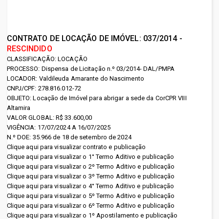
Corpo de Bombeiros
do Pará (HEMOPA)
Polícia Civil
Fundação Cultural do
CONTRATO DE LOCAÇÃO DE IMÓVEL: 037/2014 -
Polícia Militar
RESCINDIDO
Pará (FCP)
CLASSIFICAÇÃO: LOCAÇÃO
Susipe
Fundação de Atendimento
PROCESSO: Dispensa de Licitação n.º 03/2014- DAL/PMPA
LOCADOR: Valdileuda Amarante do Nascimento
Outros Sites do Governo do
Socioeducativo do
CNPJ/CPF: 278.816.012-72
OBJETO: Locação de Imóvel para abrigar a sede da CorCPR VIII
Pará (FASEPA)
Pará
Altamira
VALOR GLOBAL: R$ 33.600,00
Fundação Paraense de
Compras Pará
VIGÊNCIA: 17/07/2024 A 16/07/2025
N.º DOE: 35.966 de 18 de setembro de 2024
Radiodifusão
Conselho Estadual de
Clique aqui para visualizar contrato e publicação
Clique aqui para visualizar o 1° Termo Aditivo e publicação
FUNTELPA (FUNTELPA)
Educação
Clique aqui para visualizar o 2º Termo Aditivo e publicação
Clique aqui para visualizar o 3º Termo Aditivo e publicação
Fundação Pro
Cosit
Clique aqui para visualizar o 4° Termo Aditivo e publicação
Paz (PROPAZ)
Clique aqui para visualizar o 5º Termo Aditivo e publicação
Defensoria Pública
Clique aqui para visualizar o 6º Termo Aditivo e publicação
Fundação Santa Casa de
Clique aqui para visualizar o 1º Apostilamento e publicação
Infocentros