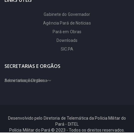
Núcleo de Gerenciamento
de Transporte
Gabinete do Governador
Agência Pará de Notícias
Metropolitano (NGTM)
Pará em Obras
Organização Social Pará
Downloads
2000 (PARÁ 2000)
SIC.PA
Pará Rural (PARARURAL)
SECRETARIAS E ORGÃOS
Polícia Civil (PC)
Secretarias e Orgãos
Administração Interna
Polícia Militar (PM)
Procuradoria Geral do
Estado do Pará (PGE)
Desenvolvido pelo Diretoria de Telemática da Polícia Militar do
Programa Municípios
Pará - DITEL
Verdes (MUNICÌPIOS
Polícia Militar do Pará © 2023 - Todos os direitos reservados.