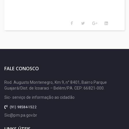
Pará (IGEPREV)
Instituto de Metrologia do
Estado do
Pará (IMETROPARÁ)
Instituto de Terras do
Pará (ITERPA)
Junta Comercial do Estado
FALE CONOSCO
do Pará (JUCEPA)
Rod. Augusto Montenegro, Km 9, n° 8401, Bairro Parque
Guajará/Dist. de Icoaraci – Belém/PA. CEP: 66821-000.
Laboratório Central do
Sic- serviço de informação ao cidadão
Estado do Pará (LACEN)
(91) 98584-1522
Núcleo de Articulação e
Sic@pm.pa.gov.br
Cidadania (NAC)
LINKS ÚTEIS