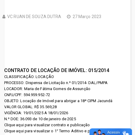
Estado do
Fund. Carlos Gomes
VC RUAN DE SOUZA DUTRA
27 Março 2023
Pará (DEFENSORIA)
Fund. de Atendimento
Departamento de Trânsito
Socioeducativo
do Pará (DETRAN)
Fund. Curro Velho
Empresa de Assistência
FCPTN - Centur
Técnica e Extensão Rural do
Fundação Santa Casa
CONTRATO DE LOCAÇÃO DE IMÓVEL: 015/2014
Pará (EMATER)
CLASSIFICAÇÃO: LOCAÇÃO
Hemopa
PROCESSO: Dispensa de Licitação n.º 01/2014- DAL/PMPA
Empresa de Tecnologia da
LOCADOR: Maria de Fátima Gomes de Assunção
Hospital de Clínicas
CNPJ/CPF: 594.959.952-72
Informação e Comunicação
OBJETO: Locação de Imóvel para abrigar a 18ª CIPM Jacundá
Ideflor
VALOR GLOBAL: R$ 35.569,28
do Estado do
VIGÊNCIA: 19/01/2025 A 18/01/2026
Inst. de Artes do Pará
N.º DOE: 36.093 de 10 de janeiro de 2025
Pará (PRODEPA)
Clique aqui para visualizar contrato e publicação
Portal Cultura
Clique aqui para visualizar o 1° Termo Aditivo e publicação
Escola de Governança