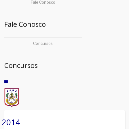
Fale Conosco
Pará (CODEC)
Centro de Perícias
Companhia de Habitação do
Fale Conosco
Detran
Estado do Pará (COHAB)
Escola de Governo
Companhia de Portos e
Concursos
Hidrovias do Estado do
Igeprev
Pará (CPH)
Iasep
Concursos
Companhia de Saneamento
Imprensa Oficial
do pará (COSANPA)
Iterpa
Corpo de Bombeiros
Jucepa
Militar (CBM)
- Fundações:
CredCidadão (CREDCIDADÃO)
Fund. de Amparo Ã
2014
Defensoria Pública do
Pesquisa