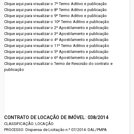
Clique aqui para visualizar o 7º Termo Aditivo e publicação
Misericórdia do
Clique aqui para visualizar o 8º Termo Aditivo e publicação
Navega Pará
Clique aqui para visualizar o 9º Termo Aditivo e publicação
Pará (SANTA CASA)
Clique aqui para visualizar o 10º Termo Aditivo e publicação
Pac no Pará
Clique aqui para visualizar o 2º Apostilamento e publicação
Gabinete do
Clique aqui para visualizar o 3º Apostilamento e publicação
Pnage
Clique aqui para visualizar o 4º Apostilamento e publicação
Governador (GABGOV)
Clique aqui para visualizar o 11º Termo Aditivo e publicação
Procuradoria Geral
Clique aqui para visualizar o 5º Apostilamento e publicação
Hospital de Clínicas Gaspar
Clique aqui para visualizar o 6º Apostilamento e publicação
Transparência Pará
Clique aqui para visualizar o Termo de Rescisão do contrato e
Vianna (HC)
publicação
Hospital Geral de
Tailândia (HGT-Tailândia)
Hospital Jean Bitar (Hospital
Jean Bitar)
CONTRATO DE LOCAÇÃO DE IMÓVEL: 038/2014
Hospital Metropolitano de
CLASSIFICAÇÃO: LOCAÇÃO
PROCESSO: Dispensa de Licitação n.º 07/2014- DAL/PMPA
Urgência e