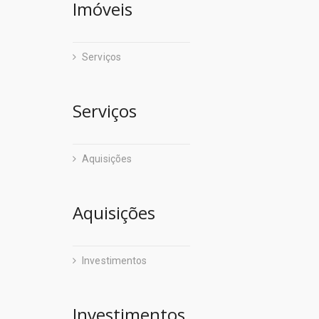
Imóveis
Iterpa
Fundação Sa
Jucepa
Gabinete d
Serviços
- Fundações
Hospital de
Fund. de A
Serviços
Hospital Ger
Fund. Carlo
Hospital Jea
Fund. de At
Aquisições
Hospital Me
Fund. Curro
Hospital Op
Aquisições
FCPTN - Cen
Hospital Púb
Fundação S
Hospital Re
Investimentos
Hemopa
Hospital Re
Hospital de 
Investimentos
Hospital Re