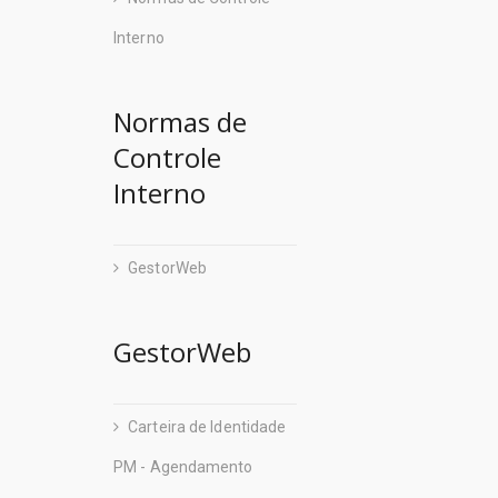
Casa Milita
Sead
Interno
Centrais de
Secult
Centro de P
Normas de
Secti
Centro Inte
Controle
Setur
Interno
Companhia 
Sedes
Companhia 
Seduc
GestorWeb
Companhia d
Sedurb
Companhia 
GestorWeb
Sefa
Corpo de Bo
Segup
CredCidad
Carteira de Identidade
Seir
Defensoria 
PM - Agendamento
Sema