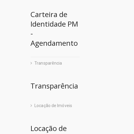
Departamen
Seop
Carteira de
Empresa de 
Sepof
Identidade PM
Empresa de
-
Sespa
Escola de G
Agendamento
Setran
Fábrica Es
Fundação A
Transparência
Centro de Pe
Fundação C
Detran
Transparência
Fundação C
Escola de G
Fundação Cu
Igeprev
Locação de Imóveis
Fundação d
Iasep
Fundação P
Locação de
Imprensa Ofi
Fundação P