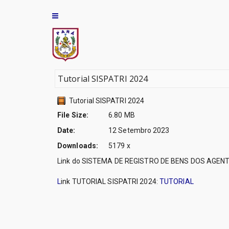
Junta Comer
Prodepa
Laboratório
- Segurança 
Núcleo de A
Corpo de B
Núcleo de G
Tutorial SISPATRI 2024
Polícia Civil
Organizaçã
Tutorial SISPATRI 2024
Polícia Milita
Pará Rural
File Size:
6.80 MB
Susipe
Date:
12 Setembro 2023
Polícia Civil
Outros Site
Downloads:
5179 x
Polícia Mili
Link do SISTEMA DE REGISTRO DE BENS DOS AGENT
Compras Pa
Procuradori
L
ink TUTORIAL SISPATRI 2024:
TUTORIAL
Conselho Es
Programa M
Cosit
São José L
Defensoria 