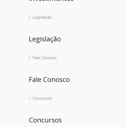
Ideflor
Hospital Re
Inst. de Art
Legislação
Hospital Re
Portal Cultu
Hospital Re
- Socied. de
Legislação
Hospital Re
Banpará
Imprensa Of
Fale Conosco
Ceasa
Instituto de
Cohab
Instituto d
Fale Conosco
Cosanpa
Instituto d
Paratur
Concursos
Instituto d
- Empresas 
Instituto d
Adepara
Concursos
Instituto d
Hospital Oph