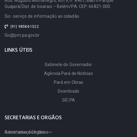
Rod. Augusto Montenegro, Km 9, n° 8401, Bairro Parque
Guajará/Dist. de Icoaraci – Belém/PA. CEP: 66821-000.
FUNTELPA (FUNTELPA)
Educação
Sic- serviço de informação ao cidadão
Fundação Pro
Cosit
(91) 98584-1522
Paz (PROPAZ)
Defensoria Pública
Sic@pm.pa.gov.br
Fundação Santa Casa de
Infocentros
LINKS ÚTEIS
Misericórdia do
Navega Pará
Gabinete do Governador
Pará (SANTA CASA)
Pac no Pará
Agência Pará de Notícias
Gabinete do
Pará em Obras
Pnage
Governador (GABGOV)
Downloads
Procuradoria Geral
SIC.PA
Hospital de Clínicas Gaspar
Transparência Pará
Vianna (HC)
SECRETARIAS E ORGÃOS
Hospital Geral de
Secretarias e Orgãos
Administração Interna
Tailândia (HGT-Tailândia)