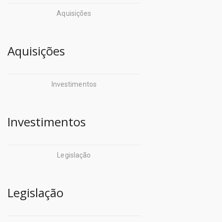
Corpo de Bombeiros
Aquisições
Jucepa
Militar (CBM)
- Fundações:
Aquisições
CredCidadão (CREDCIDADÃO)
Fund. de Amparo Ã
Defensoria Pública do
Pesquisa
Investimentos
Estado do
Fund. Carlos Gomes
Pará (DEFENSORIA)
Fund. de Atendimento
Investimentos
Departamento de Trânsito
Socioeducativo
do Pará (DETRAN)
Fund. Curro Velho
Legislação
Empresa de Assistência
FCPTN - Centur
Técnica e Extensão Rural do
Legislação
Fundação Santa Casa
Pará (EMATER)
Hemopa
Empresa de Tecnologia da