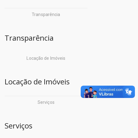
Operações (CIOP)
Sepof
Transparência
Companhia de
Sespa
Desenvolvimento
Transparência
Setran
Econômico do
Pará (CODEC)
Locação de Imóveis
Centro de Perícias
Companhia de Habitação do
Detran
Estado do Pará (COHAB)
Locação de Imóveis
Escola de Governo
Companhia de Portos e
Hidrovias do Estado do
Igeprev
Serviços
Pará (CPH)
Iasep
Companhia de Saneamento
Imprensa Oficial
Serviços
do pará (COSANPA)
Iterpa